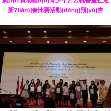
廣州市黃埔區(qū)青少年宮云帆書畫社迎
新?lián)]春比賽活動(dòng)預(yù)告