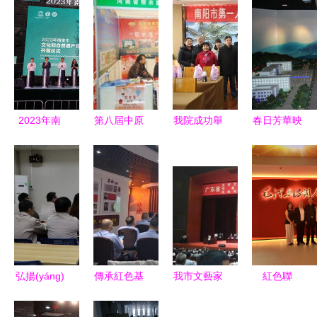
2023年南
第八屆中原
我院成功舉
春日芳華映
京市文化和
肥料農
辦元宵佳節
礦魂 桃園
自然遺產
(nóng)資產
(jié)系列文
社區(qū)組
(chǎn)日系
(chǎn)品交
化活動
織女職工參
列活動
易暨信息交
(dòng)，促
觀銅煤文化
(dòng)盛大
流會(huì)
進(jìn)文化
展覽館
開幕 非遺
搭建行業
藝術(shù)
慶“三八”
市集、國際
(yè)橋梁，
交流
弘揚(yáng)
傳承紅色基
我市文藝家
紅色聯
展與奇妙夜
融合文化藝
企業(yè)文
因，厚植文
代表齊聚盛
(lián)播 紅
共繪傳承新
術(shù)新