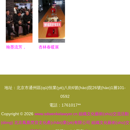
化，凝聚發
化根基——
會(huì) 共
筆桿——
篇
活力
(fā)展力量
紫云自治縣
繪文藝發
2025年全
——廣東長
公安局紅色
(fā)展新藍
國毛體書法
盈二廠、三
文化教育暨
(lán)圖
家紅色文化
廠舉辦內
藝術(shù)
交流活動
(nèi)部講師
交流活動
(dòng)啟幕
翰墨流芳，
杏林春暖展
返聘儀式暨
(dòng)側
藝脈相通
芳華 醫(yī)
文化藝術
(cè)記
——中外名
學(xué)院
(shù)交流
人藝術
校園文化藝
活動(dòng)
(shù)交流
術(shù)巡
地址：北京市通州區(qū)恒業(yè)八街6號(hào)院26號(hào)1層101-
展暨文化藝
展活動
0592
術(shù)活
(dòng)側
電話：1761017**
動(dòng)周
(cè)記
Copyright © 2026
www.sdwenkelawyer.cn
組織文化藝術(shù)交流活動
(dòng)
北京鳳凰梵音文化產(chǎn)業(yè)有限公司
組織文化藝術(shù)交