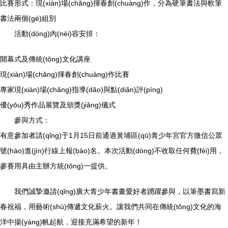
比賽形式：現(xiàn)場(chǎng)揮春創(chuàng)作，分為硬筆書法與軟筆
書法兩個(gè)組別
活動(dòng)內(nèi)容安排：
開幕式及傳統(tǒng)文化講座
現(xiàn)場(chǎng)揮春創(chuàng)作比賽
專家現(xiàn)場(chǎng)指導(dǎo)與點(diǎn)評(píng)
優(yōu)秀作品展覽及頒獎(jiǎng)儀式
參與方式：
有意參加者請(qǐng)于1月15日前通過黃埔區(qū)青少年宮官方微信公眾
號(hào)進(jìn)行線上報(bào)名。本次活動(dòng)不收取任何費(fèi)用，
參賽用具由主辦方統(tǒng)一提供。
我們誠摯邀請(qǐng)廣大青少年書畫愛好者踴躍參與，以筆墨書寫新
春祝福，用藝術(shù)傳遞文化薪火。讓我們共同在傳統(tǒng)文化的海
洋中揚(yáng)帆起航，迎接充滿希望的新年！