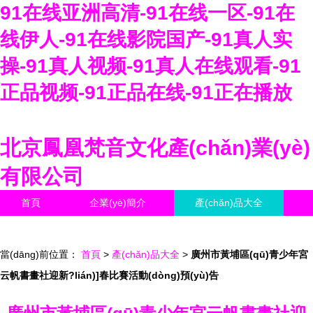
91在线亚洲高清-91在线一区-91在
线伊人-91在线影院国产-91真人实
操-91真人视频-91真人在线观看-91
正品视频-91正品在线-91正在播放
北京鳳凰梵音文化產(chǎn)業(yè)
有限公司
首頁
企業(yè)簡介
產(chǎn)品大全
聯(lián)系我們
企業(yè)信息
訪客留言
當(dāng)前位置：
首頁
>
產(chǎn)品大全
>
廣州市黃埔區(qū)青少年宮
云帆書畫社迎新?lián)]春比賽活動(dòng)預(yù)告