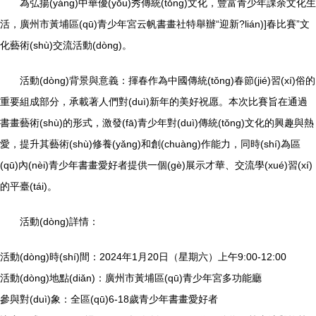
為弘揚(yáng)中華優(yōu)秀傳統(tǒng)文化，豐富青少年課余文化生
活，廣州市黃埔區(qū)青少年宮云帆書畫社特舉辦“迎新?lián)]春比賽”文
化藝術(shù)交流活動(dòng)。
活動(dòng)背景與意義：揮春作為中國傳統(tǒng)春節(jié)習(xí)俗的
重要組成部分，承載著人們對(duì)新年的美好祝愿。本次比賽旨在通過
書畫藝術(shù)的形式，激發(fā)青少年對(duì)傳統(tǒng)文化的興趣與熱
愛，提升其藝術(shù)修養(yǎng)和創(chuàng)作能力，同時(shí)為區
(qū)內(nèi)青少年書畫愛好者提供一個(gè)展示才華、交流學(xué)習(xí)
的平臺(tái)。
活動(dòng)詳情：
活動(dòng)時(shí)間：2024年1月20日（星期六）上午9:00-12:00
活動(dòng)地點(diǎn)：廣州市黃埔區(qū)青少年宮多功能廳
參與對(duì)象：全區(qū)6-18歲青少年書畫愛好者