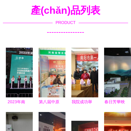
產(chǎn)品列表
PRODUCT
----------------
2023年南
第八屆中原
我院成功舉
春日芳華映
京市文化和
肥料農
辦元宵佳節
礦魂 桃園
自然遺產
(nóng)資產
(jié)系列文
社區(qū)組
(chǎn)日系
(chǎn)品交
化活動
織女職工參