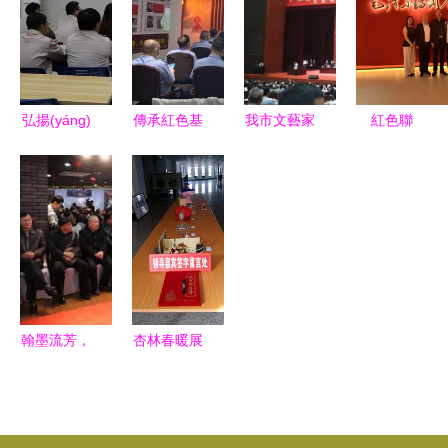
列活動
易暨信息交
(dòng)，促
觀銅煤文化
(dòng)盛大
流會(huì)
進(jìn)文化
展覽館
開(kāi)幕
搭建行業
藝術(shù)
慶“三八”
非遺市集、
(yè)橋梁，
交流
弘揚(yáng)
傳承紅色基
我市文藝家
紅色聯
國(guó)際
融合文化藝
企業(yè)文
因，厚植文
代表齊聚盛
(lián)播 紅
展與奇妙夜
術(shù)新
化，凝聚發
化根基——
會(huì) 共
筆桿——
共繪傳承新
活力
(fā)展力量
紫云自治縣
繪文藝發
2025年全
篇
——廣東長
公安局紅色
(fā)展新藍
國(guó)毛
(zhǎng)盈
文化教育暨
(lán)圖
體書法家紅
二廠、三廠
藝術(shù)
色文化交流
舉辦內(nèi)
交流活動
活動(dòng)
翰墨流芳，
杏林春暖展
部講師返聘
(dòng)側
啟幕
藝脈相通
芳華 醫(yī)
儀式暨文化
(cè)記
——中外名
學(xué)院
藝術(shù)
人藝術
校園文化藝