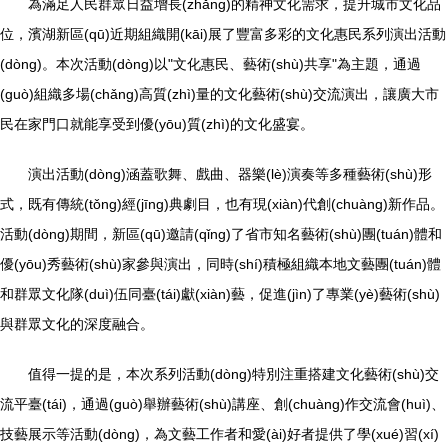
為滿足人民群眾日益增長(zhǎng)的精神文化需求，提升城市文化品
位，濱湖新區(qū)近期組織開(kāi)展了豐富多彩的文化惠民系列演出活動
(dòng)。本次活動(dòng)以"文化惠民、藝術(shù)共享"為主題，通過
(guò)組織多場(chǎng)高質(zhì)量的文化藝術(shù)交流演出，讓廣大市
民在家門口就能享受到優(yōu)質(zhì)的文化盛宴。
演出活動(dòng)涵蓋歌舞、戲曲、器樂(lè)演奏等多種藝術(shù)形
式，既有傳統(tǒng)經(jīng)典劇目，也有現(xiàn)代創(chuàng)新作品。
活動(dòng)期間，新區(qū)邀請(qǐng)了省市知名藝術(shù)團(tuán)體和
優(yōu)秀藝術(shù)家參與演出，同時(shí)積極組織本地文藝團(tuán)體
和群眾文化隊(duì)伍同臺(tái)獻(xiàn)藝，促進(jìn)了專業(yè)藝術(shù)
與群眾文化的深度融合。
值得一提的是，本次系列活動(dòng)特別注重搭建文化藝術(shù)交
流平臺(tái)，通過(guò)舉辦藝術(shù)講座、創(chuàng)作交流會(huì)、
技藝展示等活動(dòng)，為文藝工作者和愛(ài)好者提供了學(xué)習(xí)