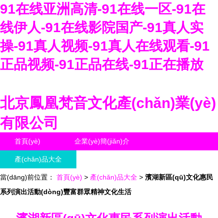
91在线亚洲高清-91在线一区-91在
线伊人-91在线影院国产-91真人实
操-91真人视频-91真人在线观看-91
正品视频-91正品在线-91正在播放
北京鳳凰梵音文化產(chǎn)業(yè)
有限公司
首頁(yè)
企業(yè)簡(jiǎn)介
產(chǎn)品大全
聯(lián)系我們
當(dāng)前位置：
企業(yè)信息
首頁(yè)
>
訪客留言
產(chǎn)品大全
>
濱湖新區(qū)文化惠民
系列演出活動(dòng)豐富群眾精神文化生活