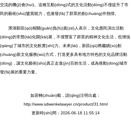
交流的機(jī)會(huì)。這種互動(dòng)式的文化活動(dòng)不僅提升了市
民的藝術(shù)鑒賞能力，也激發(fā)了群眾的創(chuàng)作熱情。
濱湖新區(qū)相關(guān)負(fù)責(zé)人表示，文化惠民演出活動
(dòng)的常態(tài)化開(kāi)展，不僅豐富了群眾的精神文化生活，也增強
(qiáng)了城市的文化軟實(shí)力。未來(lái)，新區(qū)將繼續(xù)創
(chuàng)新文化服務(wù)方式，打造更多具有地方特色的文化品牌活動
(dòng)，讓文化藝術(shù)真正走進(jìn)百姓生活，成為推動(dòng)城市
發(fā)展的重要力量。
如若轉(zhuǎn)載，請(qǐng)注明出處：
http://www.sdwenkelawyer.cn/product/31.html
更新時(shí)間：2026-06-18 11:55:14