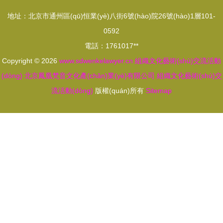
交流活動
(shù)交流
術(shù)巡
地址：北京市通州區(qū)恒業(yè)八街6號(hào)院26號(hào)1層101-
(dòng)
展暨文化藝
展活動
0592
術(shù)活
(dòng)側
電話：1761017**
動(dòng)周
(cè)記
Copyright © 2026
www.sdwenkelawyer.cn
組織文化藝術(shù)交流活動
(dòng)
北京鳳凰梵音文化產(chǎn)業(yè)有限公司
組織文化藝術(shù)交
流活動(dòng)
版權(quán)所有
Sitemap