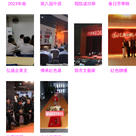
2023年南
第八屆中原
我院成功舉
春日芳華映
京市文化和
肥料農資產
辦元宵佳節
礦魂 桃園
自然遺產日
品交易暨信
系列文化活
社區組織女
系列活動盛
息交流會
動，促進文
職工參觀銅
大開幕 非
搭建行業橋
化藝術交流
煤文化展覽
遺市集、國
梁，融合文
館慶“三八”
際展與奇妙
化藝術新活
夜共繪傳承
力
弘揚企業文
傳承紅色基
我市文藝家
紅色聯播
新篇
化，凝聚發
因，厚植文
代表齊聚盛
紅筆桿——
展力量——
化根基——
會 共繪文
2025年全
廣東長盈二
紫云自治縣
藝發展新藍
國毛體書法
廠、三廠舉
公安局紅色
圖
家紅色文化
辦內部講師
文化教育暨
交流活動啟
返聘儀式暨
藝術交流活
幕
文化藝術交
動側記