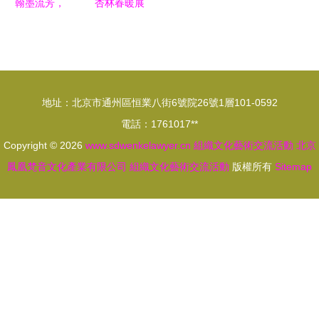
翰墨流芳，
杏林春暖展
流活動
藝脈相通
芳華 醫學
——中外名
院校園文化
人藝術交流
藝術巡展活
展暨文化藝
動側記
地址：北京市通州區恒業八街6號院26號1層101-0592
術活動周
電話：1761017**
Copyright © 2026
www.sdwenkelawyer.cn
組織文化藝術交流活動
北京
鳳凰梵音文化產業有限公司
組織文化藝術交流活動
版權所有
Sitemap